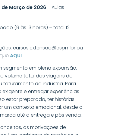
7 de Março de 2026
– Aulas
bado (9 às 13 horas) – total 12
ições: cursos.extensao@espm.br ou
ique
AQUI
.
um segmento em plena expansão,
o volume total das viagens do
 faturamento da indústria. Para
is exigente e entregar experiências
o estar preparado, ter histórias
ntar um contexto emocional, desde o
marca até a entrega e pós venda.
onceitos, as motivações de