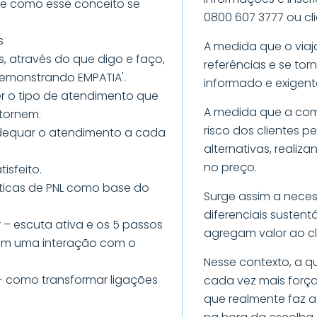
 e como esse conceito se
0800 607 3777 ou cl
s
A medida que o via
, através do que digo e faço,
referências e se to
emonstrando EMPATIA'.
informado e exigent
er o tipo de atendimento que
A medida que a comp
etornem.
risco dos clientes p
adequar o atendimento a cada
alternativas, reali
no preço.
isfeito.
́ticas de PNL como base do
Surge assim a neces
diferenciais sustent
r – escuta ativa e os 5 passos
agregam valor ao cl
em uma interação com o
Nesse contexto, a 
 como transformar ligações
cada vez mais força
que realmente faz a