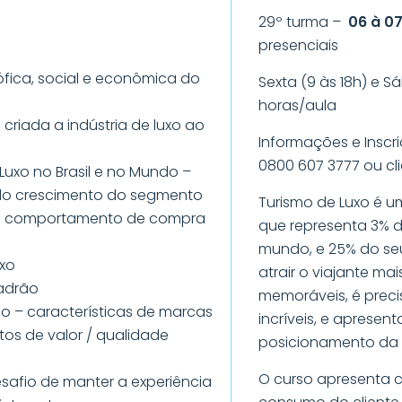
29º turma –
06 à 0
presenciais
ófica, social e econômica do
Sexta (9 às 18h) e Sá
horas/aula
 criada a indústria de luxo ao
Informações e Inscr
0800 607 3777 ou cl
Luxo no Brasil e no Mundo –
 do crescimento do segmento
Turismo de Luxo é 
do comportamento de compra
que representa 3% d
mundo, e 25% do seu
uxo
atrair o viajante ma
Padrão
memoráveis, é precis
o – características de marcas
incríveis, e aprese
os de valor / qualidade
posicionamento da 
O curso apresenta c
esafio de manter a experiência