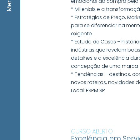
Menu
emocional da compra pela i
* Millenials e a transformaç
* Estratégias de Preço, Mark
para se diferenciar na men
exigente
* Estudo de Cases – históri
indústrias que revelam boas
detalhes e a excelência du
concepção de uma marca
* Tendências – destinos, 
novos roteiros, novidades 
Local: ESPM SP
CURSO ABERTO
Excelência em Servi