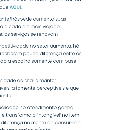
ique
AQUI
.
jante/hóspede aumenta suas
rna a cada dia mais viajado,
e, os serviços se renovam.
etitividade no setor aumenta, há
erceberem pouca diferença entre as
zando a escolha somente com base
sidade de criar e manter
áveis, altamente perceptíveis e que
iente.
qualidade no atendimento ganha
 e transforma o ‘intangível’ no item
 diferença na mente do consumidor