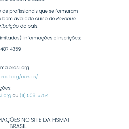
 de profissionais que se formaram
 bem avaliado curso de
Revenue
ribuição
do país.
mitadas)! Informações e Inscrições:
6487 4359
4
maibrasil.org
rasil.org/cursos/
ções:
l.org
ou
(11) 5081.5754
MAÇÕES NO SITE DA HSMAI
BRASIL