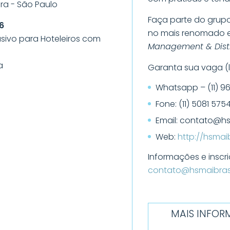
uera - São Paulo
Faça parte do grupo
6
no mais renomado e
sivo para Hoteleiros com
Management & Dist
a
Garanta sua vaga (li
Whatsapp – (11) 9
Fone: (11) 5081 575
Email: contato@hs
Web:
http://hsmaib
Informações e inscri
contato@hsmaibrasi
MAIS INFOR