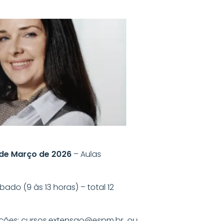
 de Março de 2026
– Aulas
bado (9 às 13 horas) – total 12
ições: cursos.extensao@espm.br ou