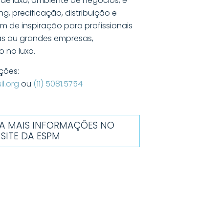
de luxo, ambiente de negócios, e
ng, precificação, distribuição e
m de inspiração para profissionais
s ou grandes empresas,
 no luxo.
ções:
l.org
ou
(11) 5081.5754
RA MAIS INFORMAÇÕES NO
SITE DA ESPM