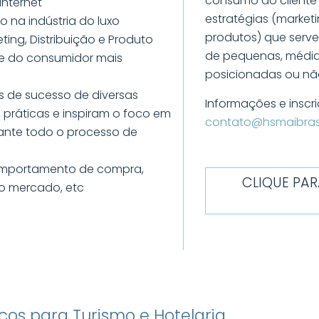
consumo do cliente 
nternet
estratégias (marketi
ão na indústria do luxo
produtos) que serve
eting, Distribuição e Produto
de pequenas, média
te do consumidor mais
posicionadas ou não
as de sucesso de diversas
Informações e inscri
 práticas e inspiram o foco em
contato@hsmaibrasi
rante todo o processo de
comportamento de compra,
CLIQUE PA
do mercado, etc
ços para Turismo e Hotelaria