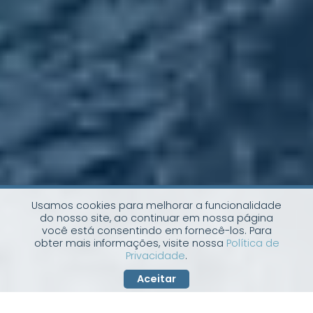
Usamos cookies para melhorar a funcionalidade
do nosso site, ao continuar em nossa página
você está consentindo em fornecê-los. Para
obter mais informações, visite nossa
Política de
Privacidade
.
Aceitar