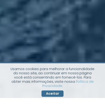
Usamos cookies para melhorar a funcionalidade
do nosso site, ao continuar em nossa página
você está consentindo em fornecê-los. Para
obter mais informações, visite nossa
Política de
Privacidade
.
Aceitar