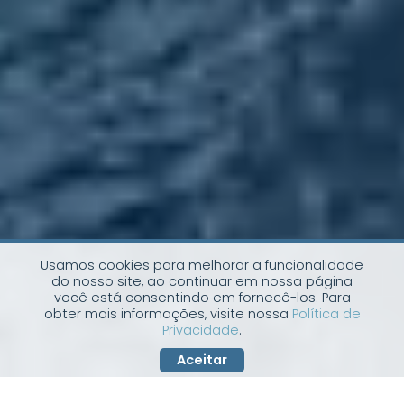
Usamos cookies para melhorar a funcionalidade
do nosso site, ao continuar em nossa página
você está consentindo em fornecê-los. Para
obter mais informações, visite nossa
Política de
Privacidade
.
Aceitar