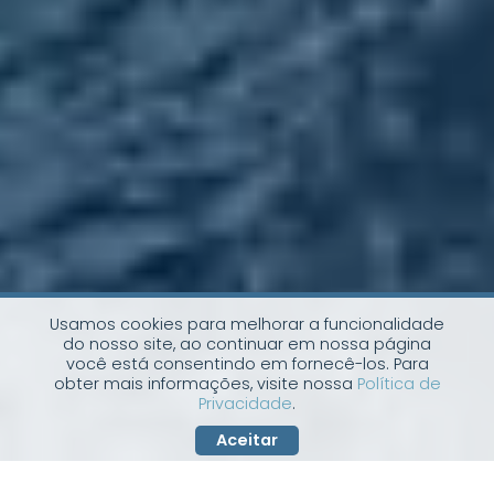
Usamos cookies para melhorar a funcionalidade
do nosso site, ao continuar em nossa página
você está consentindo em fornecê-los. Para
obter mais informações, visite nossa
Política de
Privacidade
.
Aceitar