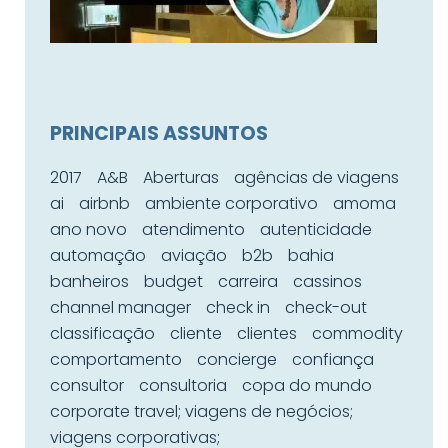
PRINCIPAIS ASSUNTOS
2017
A&B
Aberturas
agências de viagens
ai
airbnb
ambiente corporativo
amoma
ano novo
atendimento
autenticidade
automação
aviação
b2b
bahia
banheiros
budget
carreira
cassinos
channel manager
check in
check-out
classificação
cliente
clientes
commodity
comportamento
concierge
confiança
consultor
consultoria
copa do mundo
corporate travel; viagens de negócios;
viagens corporativas;