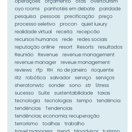
operações
orçamento
otas
overtourism
oyo rooms
panhotéis em debate
paridade
pesquisa
pessoas
precificação
preço
processo seletivo
procon
quiet luxury
realidade virtual
receita
recepcão
recursos humanos
rede
redes sociais
reputação online
resort
Resorts
resultados
Reunião
Revenue
revenue management
revenue manager
reveue management
reviews
rfp
RH
rio de janeiro
rioquente
ritz
robótica
salvador
serviço
serviços
sheratonwtc
sonder
sono
str
Stress
sucesso
Suíte
sustentabilidade
taxas
tecnologia
tecnologias
tempo
tendência
tendências
Tendencias
tendências; economia; recuperação
terrorismo
toalhas
trabalho
travel managers
trend
tripadvisor
turismo