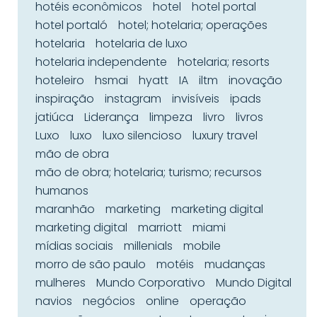
hotéis econômicos
hotel
hotel portal
hotel portaló
hotel; hotelaria; operações
hotelaria
hotelaria de luxo
hotelaria independente
hotelaria; resorts
hoteleiro
hsmai
hyatt
IA
iltm
inovação
inspiração
instagram
invisíveis
ipads
jatiúca
Liderança
limpeza
livro
livros
Luxo
luxo
luxo silencioso
luxury travel
mão de obra
mão de obra; hotelaria; turismo; recursos
humanos
maranhão
marketing
marketing digital
marketing digital
marriott
miami
mídias sociais
millenials
mobile
morro de são paulo
motéis
mudanças
mulheres
Mundo Corporativo
Mundo Digital
navios
negócios
online
operação