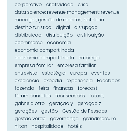
corporativo
criatividade
crise
data science; revenue management; revenue
manager; gestão de receitas; hotelaria
destino turístico
digital
disrupção
distribuicao
distribuição
distribuição
ecommerce
economia
economia compartilhada
economia compartilhada
emprego
empresa familiar
empresa familiar
entrevista
estratégia
europa
eventos
excelência
expedia
experiência
Facebook
fazenda
feira
finanças
forecast
fórum panrotas
four seasons
futuro;
gabriela otto
geração y
geração z
gerações
gestão
Gestão de Pessoas
gestão verde
governança
grandmercure
hilton
hospitalidade
hotéis