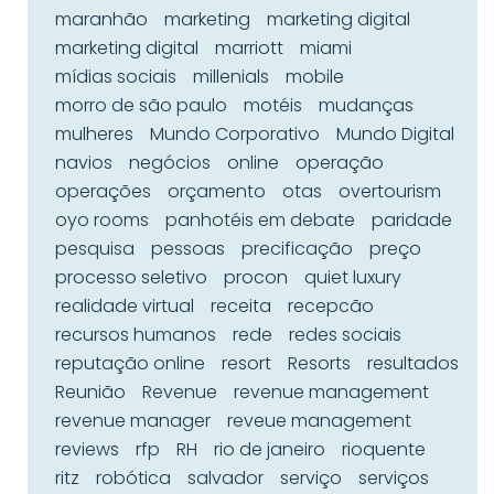
maranhão
marketing
marketing digital
marketing digital
marriott
miami
mídias sociais
millenials
mobile
morro de são paulo
motéis
mudanças
mulheres
Mundo Corporativo
Mundo Digital
navios
negócios
online
operação
operações
orçamento
otas
overtourism
oyo rooms
panhotéis em debate
paridade
pesquisa
pessoas
precificação
preço
processo seletivo
procon
quiet luxury
realidade virtual
receita
recepcão
recursos humanos
rede
redes sociais
reputação online
resort
Resorts
resultados
Reunião
Revenue
revenue management
revenue manager
reveue management
reviews
rfp
RH
rio de janeiro
rioquente
ritz
robótica
salvador
serviço
serviços