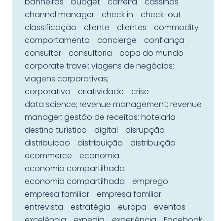
banheiros
budget
carreira
cassinos
channel manager
check in
check-out
classificação
cliente
clientes
commodity
comportamento
concierge
confiança
consultor
consultoria
copa do mundo
corporate travel; viagens de negócios;
viagens corporativas;
corporativo
criatividade
crise
data science; revenue management; revenue
manager; gestão de receitas; hotelaria
destino turístico
digital
disrupção
distribuicao
distribuição
distribuição
ecommerce
economia
economia compartilhada
economia compartilhada
emprego
empresa familiar
empresa familiar
entrevista
estratégia
europa
eventos
excelência
expedia
experiência
Facebook