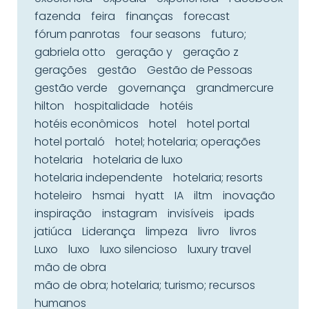
fazenda
feira
finanças
forecast
fórum panrotas
four seasons
futuro;
gabriela otto
geração y
geração z
gerações
gestão
Gestão de Pessoas
gestão verde
governança
grandmercure
hilton
hospitalidade
hotéis
hotéis econômicos
hotel
hotel portal
hotel portaló
hotel; hotelaria; operações
hotelaria
hotelaria de luxo
hotelaria independente
hotelaria; resorts
hoteleiro
hsmai
hyatt
IA
iltm
inovação
inspiração
instagram
invisíveis
ipads
jatiúca
Liderança
limpeza
livro
livros
Luxo
luxo
luxo silencioso
luxury travel
mão de obra
mão de obra; hotelaria; turismo; recursos
humanos