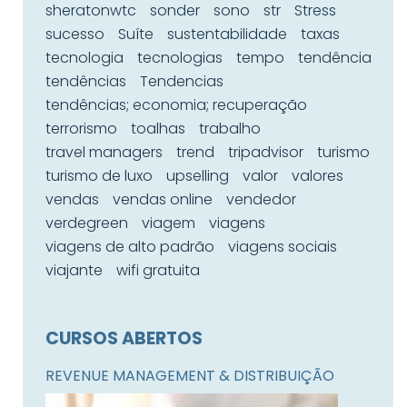
sheratonwtc
sonder
sono
str
Stress
sucesso
Suíte
sustentabilidade
taxas
tecnologia
tecnologias
tempo
tendência
tendências
Tendencias
tendências; economia; recuperação
terrorismo
toalhas
trabalho
travel managers
trend
tripadvisor
turismo
turismo de luxo
upselling
valor
valores
vendas
vendas online
vendedor
verdegreen
viagem
viagens
viagens de alto padrão
viagens sociais
viajante
wifi gratuita
CURSOS ABERTOS
REVENUE MANAGEMENT & DISTRIBUIÇÃO