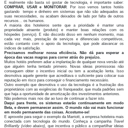
E realmente não basta só gostar de tecnologia, é importante saber:
COMPRAR, USAR e MONITORAR
. Por isso vemos tantos hotéis
gastando tempo e dinheiro em sistemas que não são adequados as
suas necessidades, ou acabam deixados de lado por falta de outros
recursos… os humanos.
A maioria dos hoteleiros sente que a prioridade é manter uma
propriedade atraente (produto) e manter boas relações com os
hóspedes (serviço). E não discordo disso em nenhum momento, mas
cada vez mais, prestação de serviços e diferenciais competitivos,
estão contanto com o apoio da tecnologia, que pode alavancar os
índices de satisfação.
Precisamos melhorar nossa eficiência. Não dá para esperar a
época das vacas magras para correr atrás do prejuízo.
Muitos hotéis preferem adiar a implantação de qualquer nova versão até
que alguém tenha tentado primeiro. Novas ideias promissoras não
conseguem obter o incentivo inicial ou tem a aceitação lenta. Isso
desmotiva aquele gerente que acreditava o suficiente para colocar sua
reputação em risco para conseguir o financiamento necessário.
Outro exemplo que desmotiva o uso da tecnologia é a frustração dos
proprietários com as exigências do franqueador, que muda padrões sem
que haja a oportunidade de amortização dos investimentos anteriores.
Não podemos mais nos dar ao luxo de continuar a fazer isto.
Daqui para frente, os sistemas estarão continuamente em modo
Beta, e devem permanecer assim. O mundo não vai mais funcionar
em modo permanente das coisas. Acostume-se!
E aproveite para seguir o exemplo da Marriott, a empresa hoteleira mais
conectada com tecnologia do mundo. Conheça a campanha
T
ravel
Brilliantly
(vídeo abaixo)
, que incentiva o público a compartilhar ideias