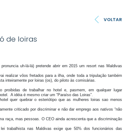
VOLTAR
ó de loiras
pronuncia uh-lá-lá) pretende abrir em 2015 um resort nas Maldivas
ai realizar vôos fretados para a ilha, onde toda a tripulação também
a inteiramente por loiras (os), do piloto às comisárias.
o proibidas de trabalhar no hotel e, pasmem, em qualquer lugar
otel. A idéia é mesmo criar um “Paraíso das Loiras”.
tel quer quebrar o esteriótipo que as mulheres loiras sao menos
amente criticado por discriminar e não dar emprego aos nativos “não
uma raça, mas pessoas. O CEO ainda acrescenta que a discriminação
lei trabalhista nas Maldivas exige que 50% dos funcionários das