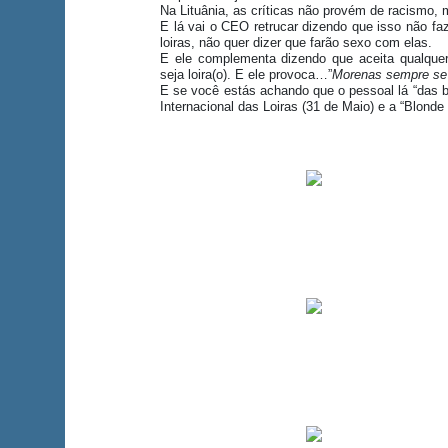
Na Lituânia, as críticas não provém de racismo,
E lá vai o CEO retrucar dizendo que isso não fa
loiras, não quer dizer que farão sexo com elas.
E ele complementa dizendo que aceita qualquer 
seja loira(o). E ele provoca…”
Morenas sempre se s
E se você estás achando que o pessoal lá “das ba
Internacional das Loiras (31 de Maio) e a “Blond