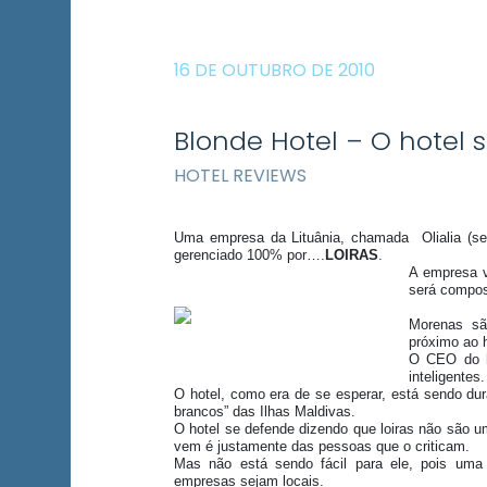
16 DE OUTUBRO DE 2010
Blonde Hotel – O hotel s
HOTEL REVIEWS
Uma empresa da Lituânia, chamada Olialia (se 
gerenciado 100% por….
LOIRAS
.
A empresa v
será compost
Morenas sã
próximo ao h
O CEO do ho
inteligentes.
O hotel, como era de se esperar, está sendo dur
brancos” das Ilhas Maldivas.
O hotel se defende dizendo que loiras não são 
vem é justamente das pessoas que o criticam.
Mas não está sendo fácil para ele, pois uma 
empresas sejam locais.