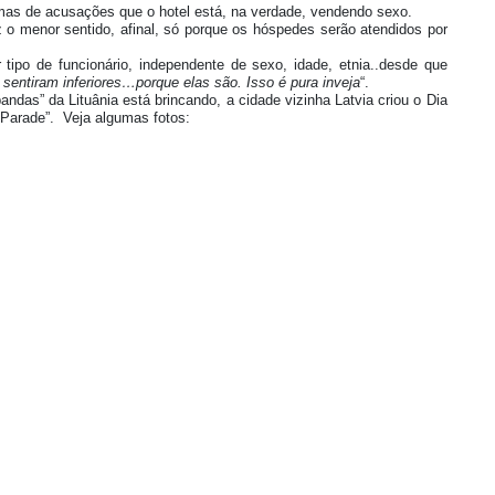
 mas de acusações que o hotel está, na verdade, vendendo sexo.
z o menor sentido, afinal, só porque os hóspedes serão atendidos por
tipo de funcionário, independente de sexo, idade, etnia..desde que
entiram inferiores…porque elas são. Isso é pura inveja
“.
ndas” da Lituânia está brincando, a cidade vizinha Latvia criou o Dia
e Parade”. Veja algumas fotos: