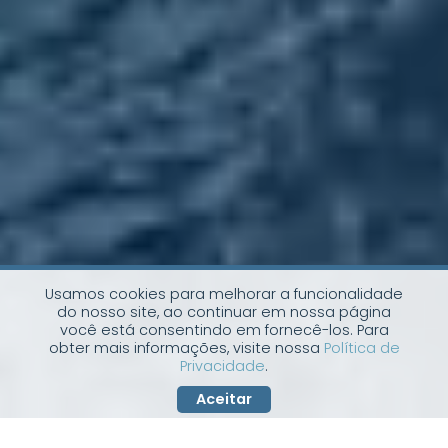
Usamos cookies para melhorar a funcionalidade
do nosso site, ao continuar em nossa página
você está consentindo em fornecê-los. Para
obter mais informações, visite nossa
Política de
Privacidade
.
Aceitar