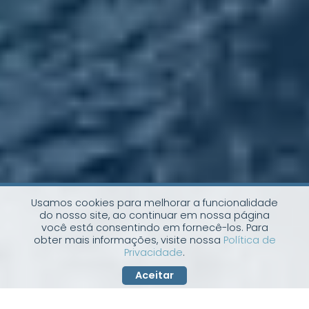
Usamos cookies para melhorar a funcionalidade
do nosso site, ao continuar em nossa página
você está consentindo em fornecê-los. Para
obter mais informações, visite nossa
Política de
Privacidade
.
Aceitar